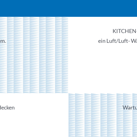
KITCHEN
em.
ein Luft/Luft- 
decken
Wartu