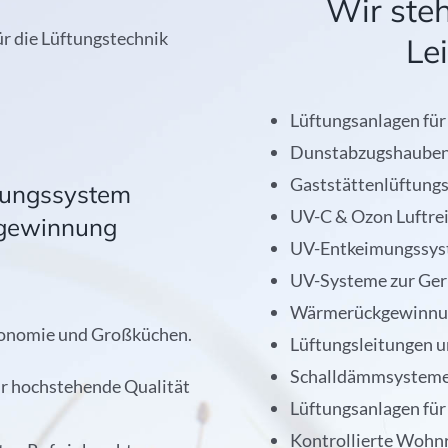
Wir ste
r die Lüftungstechnik
Le
Lüftungsanlagen fü
Dunstabzugshauben
Gaststättenlüftung
gungssystem
UV-C & Ozon Luftre
ewinnung
UV-Entkeimungssy
UV-Systeme zur Ger
Wärmerückgewinnun
tronomie und Großküchen.
Lüftungsleitungen 
Schalldämmsysteme
r hochstehende Qualität
Lüftungsanlagen für
Kontrollierte Wohn