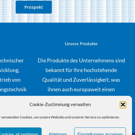
Prospekt
Unsere Produkte
echnischer
Die Produkte des Unternehmens sind
wicklung,
bekannt für ihre hochstehende
trieb von
Qualität und Zuverlässigkeit, was
ungstechnik
ihnen auch europaweit einen
t von
ausgezeichneten Ruf einbrachte.
Cookie-Zustimmung verwalten
gel.
 verwenden Cookies, um unsere Website und unseren Service zu optimieren.
Cookies akzeptieren
Ablehnen
Einstellungen anzeigen