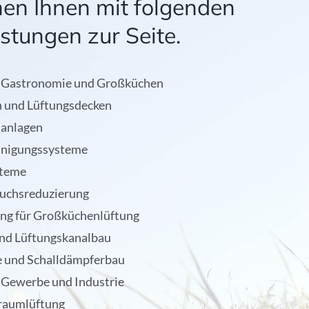
hen Ihnen mit folgenden
istungen zur Seite.
r Gastronomie und Großküchen
 und Lüftungsdecken
sanlagen
inigungssysteme
steme
uchsreduzierung
g für Großküchenlüftung
und Lüftungskanalbau
 und Schalldämpferbau
 Gewerbe und Industrie
raumlüftung