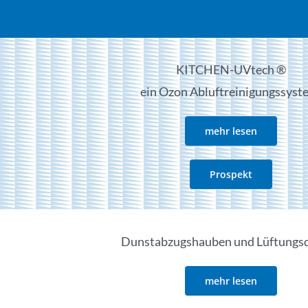
KITCHEN-UVtech ®
ein Ozon Abluftreinigungssyst
mehr lesen
Prospekt
Dunstabzugshauben und Lüftungs
mehr lesen