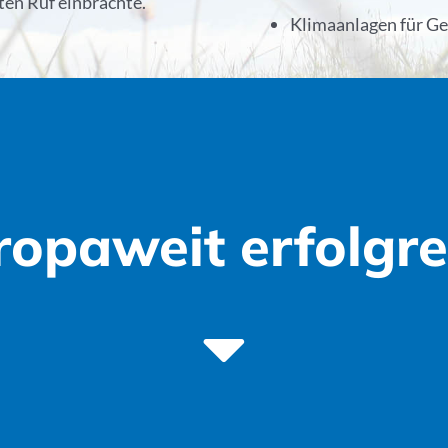
en Ruf einbrachte.
Klimaanlagen für 
ropaweit erfolgre